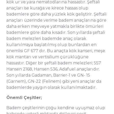
kök ur ve yara nematodlarına hassastır. Şeftali
anaçları ise kurağa ve kirece hassas olup
bademlere göre daha yüzlek kök geliştirir. Şeftali
anaçları üzerinde verime badem anaçlarına göre
daha erken meyveye yatmakla birlikte ömürleri
bademlere göre daha kısadır. Son yıllarda şeftali
badem melezleri bademde anaç olarak
kullanılmaya başlatılmış olup bunlardan en
önemlisi GF 677 dır. Bu anaçta kök kanseri, meşe
kök mantarı ve vertisilium çürüklüğüne
hassastır. Diğer bir şeftali badem melezleri; 557
Hansen 2168, Hansen 536, Adafuel anaçlarıdır.
Son yıllarda Gadaman, Barrier-1 ve GN- 15
(Garnem), GN-22 (Felinem) gibi yeni anaçlar da
bademlerde yaygın olarak kullanılmaktadır.
Önemli Çeşitler;
Badem çeşitlerinin çoğu kendine uyuşmaz olup
bahçede yeterli miktarda dölleyici çeşit