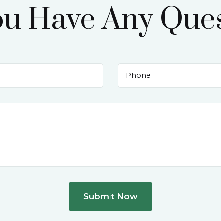
ou Have Any Ques
Submit Now