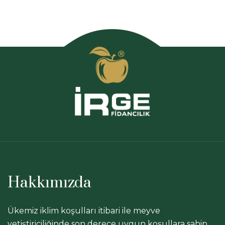
Hakkımızda
Ükemiz iklim koşulları itibari ile meyve
yetiştiriciliğinde son derece uygun koşullara sahip