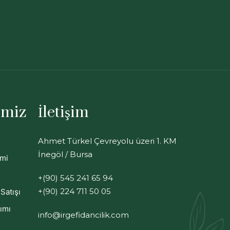
imiz
İletişim
Ahmet Türkel Çevreyolu üzeri 1. KM
İnegöl / Bursa
imi
+(90) 545 241 65 94
+(90) 224 711 50 05
Satışı
ımı
info@irgefidancilik.com