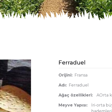
Ferraduel
Orijini:
Fransa
Adı:
Ferraduel
Ağaç özellikleri:
AOrta ku
Meyve Yapısı:
İri-orta b
bademleri 