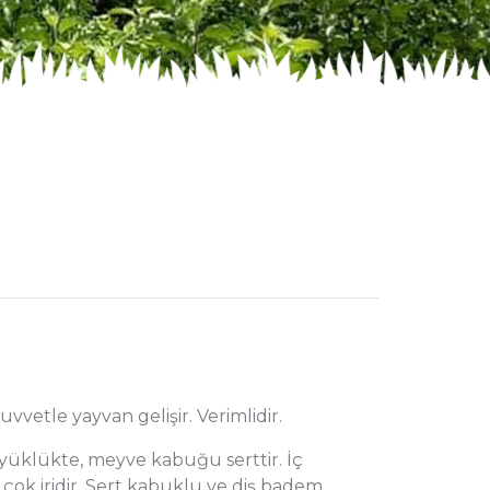
vvetle yayvan gelişir. Verimlidir.
üyüklükte, meyve kabuğu serttir. İç
çok iridir. Sert kabuklu ve diş badem