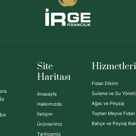
Site
Hizmetler
Haritası
Fidan Dikimi
ara
Sulama ve Su Yönet
Anasayfa
da
Ağac ve Peyzaj
Hakkımızda
Toptan Meyve Fidan 
İletişim
ebe
Bahçe ve Peyzaj Bak
Ürünlerimiz
Tarihçemiz