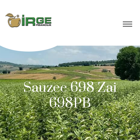
Sauzee 698 Zai
698PB