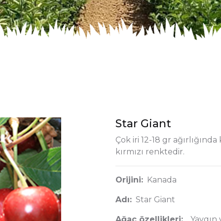
Star Giant
Çok iri 12-18 gr ağırlığınd
kırmızı renktedir.
Orijini:
Kanada
Adı:
Star Giant
Ağaç özellikleri:
Yaygın 