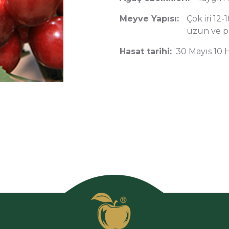
Meyve Yapısı:
Çok iri 12-
uzun ve pa
Hasat tarihi:
30 Mayıs 10 