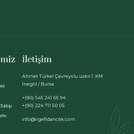
imiz
İletişim
Ahmet Türkel Çevreyolu üzeri 1. KM
İnegöl / Bursa
imi
+(90) 545 241 65 94
+(90) 224 711 50 05
Satışı
ımı
info@irgefidancilik.com