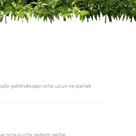
a kalp şeklinde,sapı orta uzun ve parlak
ve orta güçte gelişim sağlar.