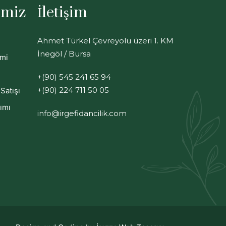
imiz
İletişim
Ahmet Türkel Çevreyolu üzeri 1. KM
İnegöl / Bursa
imi
+(90) 545 241 65 94
+(90) 224 711 50 05
Satışı
ımı
info@irgefidancilik.com