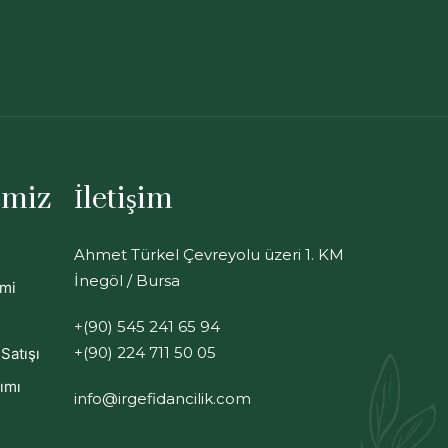
imiz
İletişim
Ahmet Türkel Çevreyolu üzeri 1. KM
İnegöl / Bursa
imi
+(90) 545 241 65 94
+(90) 224 711 50 05
Satışı
ımı
info@irgefidancilik.com