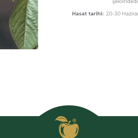
şeklindedi
Hasat tarihi:
20-30 Hazira