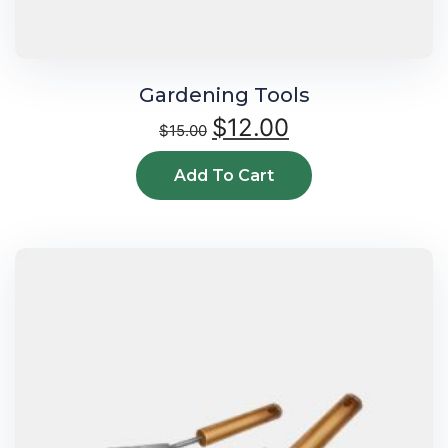
Gardening Tools
$
12.00
$
15.00
Add To Cart